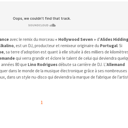
iance
avec le remix du morceau
« Hollywood Seven »
d’
Alides Hiddin
lkalino
, est un DJ, producteur et remixeur originaire du
Portugal
. Si
ne
, sa terre d’adoption est quant à elle située à des milliers de kilomètres
lemande
qui
verra grandir et éclore le talent de celui qui deviendra que
des années 80 que
Lino Rodrigues
débute sa carrière de DJ. L’
Allemand
rquer dans le monde de la musique électronique grâce à ses nombreuses
x, dans un style nu-disco qui deviendra la marque de fabrique de l’artis
1