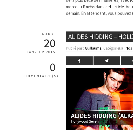
de la plus belle des manières, avec
K
morceau
Porto
dans
cet article
. Vo
demain. En attendant, vous pouvez 
MARDI
ALIDES HIDDING – HOL
20
Publié par :
Guillaume
, Catégorie(s) :
Nos
JANVIER 2015
0
COMMENTAIRE(S)