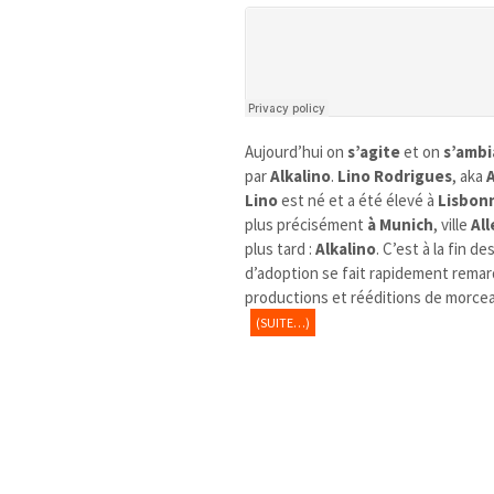
Aujourd’hui on
s’agite
et on
s’amb
par
Alkalino
.
Lino Rodrigues
, aka
A
Lino
est né et a été élevé à
Lisbon
plus précisément
à
Munich
, ville
Al
plus tard :
Alkalino
. C’est à la fin 
d’adoption se fait rapidement rema
productions et rééditions de morceau
(SUITE…)