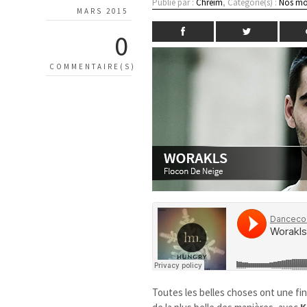
Publié par :
Chreim
, Catégorie(s) :
Nos mo
MARS 2015
0
COMMENTAIRE(S)
Toutes les belles choses ont une fin