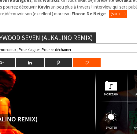
evin Rodrigues
, alias
Worakls
. On vous avait déjà présenté
Worakls
et
us pourrez découvrir
Kevin
un peu plus à travers l’interview qui sera publ
(re)découvrir son (excellent) morceau
Flocon De Neige
.
(SUITE…)
LYWOOD SEVEN (ALKALINO REMIX)
 morceaux
,
Pour s'agiter
,
Pour se déchainer