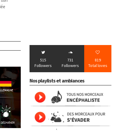
 son
iée
515
731
819
Followers
Followers
Total loves
Nos playlists et ambiances