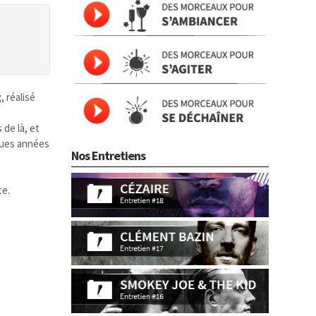
g
, réalisé
 de là, et
lques années
Nos Entretiens
te.