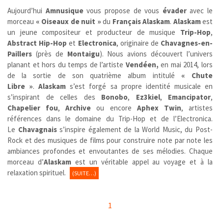
Aujourd’hui
Amnusique
vous propose de vous
évader
avec le
morceau
« Oiseaux de nuit »
du
Français
Alaskam
.
Alaskam
est
un jeune compositeur et producteur de musique
Trip-Hop
,
Abstract Hip-Hop
et
Electronica
, originaire de
Chavagnes-en-
Paillers
(près de
Montaigu
)
. Nous avions découvert l’univers
planant et hors du temps de l’artiste
Vendéen,
en mai 2014, lors
de la sortie de son quatrième album intitulé
« Chute
Libre »
.
Alaskam
s’est forgé sa propre identité musicale en
s’inspirant de celles des
Bonobo
,
Ez3kiel
,
Emancipator
,
Chapelier fou
,
Archive
ou encore
Aphex Twin
, artistes
références dans le domaine du Trip-Hop et de l’Electronica.
Le
Chavagnais
s’inspire également de la World Music, du Post-
Rock et des musiques de films pour construire note par note les
ambiances profondes et envoutantes de ses mélodies. Chaque
morceau d’
Alaskam
est un véritable appel au voyage et à la
relaxation spirituel.
(SUITE…)
1