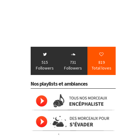
515
731
819
Followers
Followers
Total loves
Nos playlists et ambiances