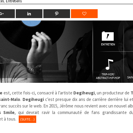
tes
,
Entretiens
e
est, cette fois-ci, consacré à l’artiste
Degiheugi
, un producteur de
T
Saint-Malo
.
Degiheugi
c’est presque dix ans de carrière derrière lui e
ranc succès sur le web. En 2015, Jérôme nous revient avec un nouvel al
s Smile
, qui devrait ravir la communauté de fans grandissante 
et à tous.
(SUITE…)