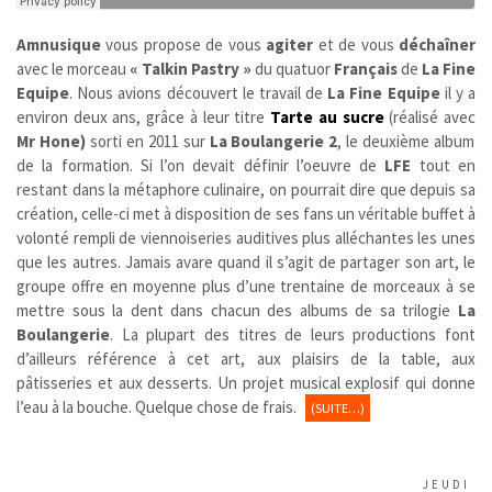
Amnusique
vous propose de vous
agiter
et de vous
déchaîner
avec le morceau
« Talkin Pastry »
du quatuor
Français
de
La Fine
Equipe
. Nous avions découvert le travail de
La Fine Equipe
il y a
environ deux ans, grâce à leur titre
Tarte au sucre
(réalisé avec
Mr Hone)
sorti
en 2011
sur
La Boulangerie 2
, le deuxième album
de la formation. Si l’on devait définir l’oeuvre de
LFE
tout en
restant dans la métaphore culinaire, on pourrait dire que depuis sa
création, celle-ci met à disposition de ses fans un véritable buffet à
volonté rempli de viennoiseries auditives plus alléchantes les unes
que les autres. Jamais avare quand il s’agit de partager son art, le
groupe offre en moyenne plus d’une trentaine de morceaux à se
mettre sous la dent dans chacun des albums de sa trilogie
La
Boulangerie
. La plupart des titres de leurs productions font
d’ailleurs référence à cet art, aux plaisirs de la table, aux
pâtisseries et aux desserts. Un projet musical explosif qui donne
l’eau à la bouche. Quelque chose de frais.
(SUITE…)
JEUDI