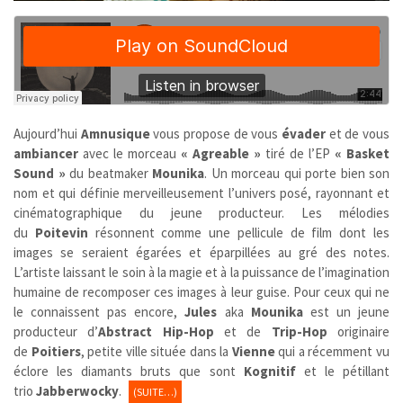
Aujourd’hui
Amnusique
vous propose de vous
évader
et de vous
ambiancer
avec le morceau
« Agreable »
tiré de l’EP
« Basket
Sound »
du beatmaker
Mounika
. Un morceau qui porte bien son
nom et qui définie merveilleusement l’univers posé, rayonnant et
cinématographique du jeune producteur. Les mélodies
du
Poitevin
résonnent comme une pellicule de film dont les
images se seraient égarées et éparpillées au gré des notes.
L’artiste laissant le soin à la magie et à la puissance de l’imagination
humaine de recomposer ces images à leur guise. Pour ceux qui ne
le connaissent pas encore,
Jules
aka
Mounika
est un jeune
producteur d’
Abstract Hip-Hop
et de
Trip-Hop
originaire
de
Poitiers
, petite ville située dans la
Vienne
qui a récemment vu
éclore les diamants bruts que sont
K
ognitif
et le pétillant
trio
Jabberwocky
.
(SUITE…)