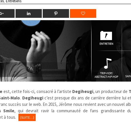
tes
,
Entretiens
e
est, cette fois-ci, consacré à l’artiste
Degiheugi
, un producteur de
T
Saint-Malo
.
Degiheugi
c’est presque dix ans de carrière derrière lui e
ranc succès sur le web. En 2015, Jérôme nous revient avec un nouvel al
s Smile
, qui devrait ravir la communauté de fans grandissante 
et à tous.
(SUITE…)