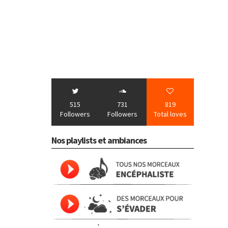
515
731
819
Followers
Followers
Total loves
Nos playlists et ambiances