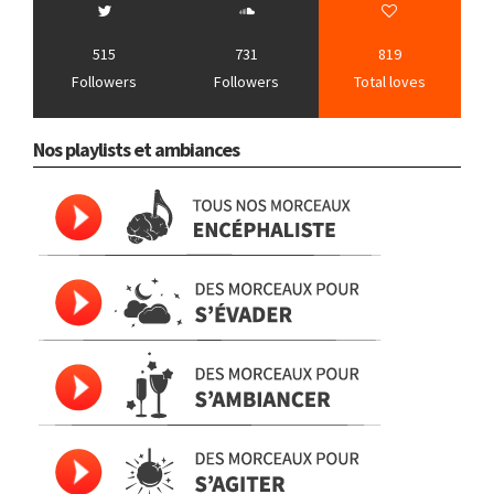
515
731
819
Followers
Followers
Total loves
Nos playlists et ambiances