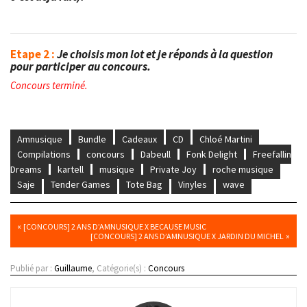
Etape 2 :
Je choisis mon lot et je réponds à la question
pour participer au concours.
Concours terminé.
Amnusique
Bundle
Cadeaux
CD
Chloé Martini
Compilations
concours
Dabeull
Fonk Delight
Freefallin
Dreams
kartell
musique
Private Joy
roche musique
Saje
Tender Games
Tote Bag
Vinyles
wave
«
[CONCOURS] 2 ANS D’AMNUSIQUE X BECAUSE MUSIC
»
[CONCOURS] 2 ANS D’AMNUSIQUE X JARDIN DU MICHEL
Publié par :
Guillaume
, Catégorie(s) :
Concours