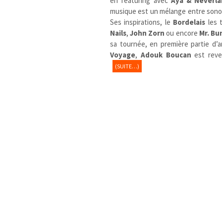
en featuring avec
Aya & Neverl
musique est un mélange entre sonori
Ses inspirations, le
Bordelais
les t
Nails
,
John Zorn
ou encore
Mr. Bu
sa tournée, en première partie d’
Voyage
,
Adouk Boucan
est reve
(SUITE…)