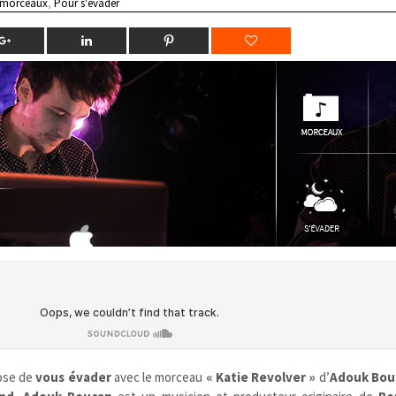
 morceaux
,
Pour s'évader
ose de
vous évader
avec le morceau
« Katie Revolver »
d’
Adouk Bou