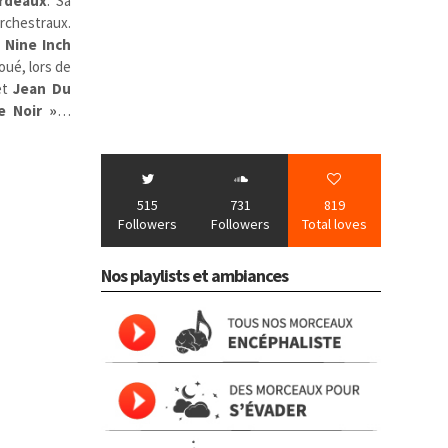
rdeaux
. Sa
orchestraux.
,
Nine Inch
oué, lors de
et
Jean Du
e Noir »
…
515
731
819
Followers
Followers
Total loves
Nos playlists et ambiances