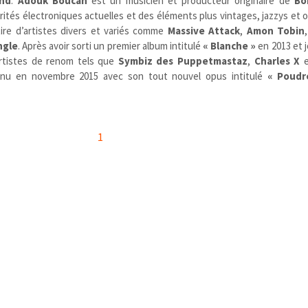
and
.
Adouk Boucan
est un musicien et producteur originaire de
Bo
tés électroniques actuelles et des éléments plus vintages, jazzys et 
ire d’artistes divers et variés comme
Massive Attack
,
Amon Tobin
ngle
. Après avoir sorti un premier album intitulé
« Blanche »
en 2013 et j
artistes de renom tels que
Symbiz des Puppetmastaz
,
Charles X
nu en novembre 2015 avec son tout nouvel opus intitulé
« Poudr
1