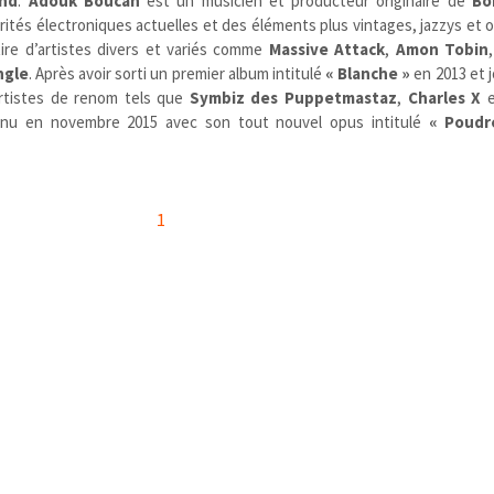
and
.
Adouk Boucan
est un musicien et producteur originaire de
Bo
tés électroniques actuelles et des éléments plus vintages, jazzys et 
ire d’artistes divers et variés comme
Massive Attack
,
Amon Tobin
ngle
. Après avoir sorti un premier album intitulé
« Blanche »
en 2013 et j
artistes de renom tels que
Symbiz des Puppetmastaz
,
Charles X
nu en novembre 2015 avec son tout nouvel opus intitulé
« Poudr
1