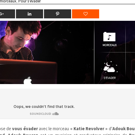
 morceaux
,
Pour s'évader
ose de
vous évader
avec le morceau
« Katie Revolver »
d’
Adouk Bou