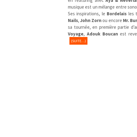
en featuring avec
Aya & Neverl
musique est un mélange entre sonori
Ses inspirations, le
Bordelais
les t
Nails
,
John Zorn
ou encore
Mr. Bu
sa tournée, en première partie d’
Voyage
,
Adouk Boucan
est reve
(SUITE…)