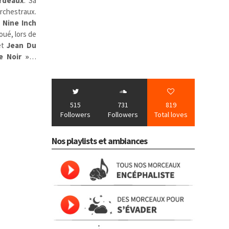
rdeaux
. Sa
orchestraux.
,
Nine Inch
oué, lors de
et
Jean Du
e Noir »
…
515
731
819
Followers
Followers
Total loves
Nos playlists et ambiances