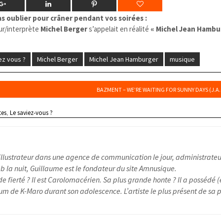
s oublier pour crâner pendant vos soirées :
ur/
interprète
Michel Berger
s’appelait en réalité
« Michel Jean Hambu
ez vous ?
Michel Berger
Michel Jean Hamburger
musique
BAZMENT – WE’RE WAITING FOR SUNNY DAYS (J.A.
tes
,
Le saviez-vous ?
illustrateur dans une agence de communication le jour, administrateu
 la nuit, Guillaume est le fondateur du site Amnusique.
e fierté ? Il est Carolomacérien. Sa plus grande honte ? Il a possédé (
um de K-Maro durant son adolescence. L’artiste le plus présent de sa pl