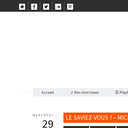
Accueil
♫ Nos morceaux
☰ Playl
MERCREDI
LE SAVIEZ-VOUS ? – MI
29