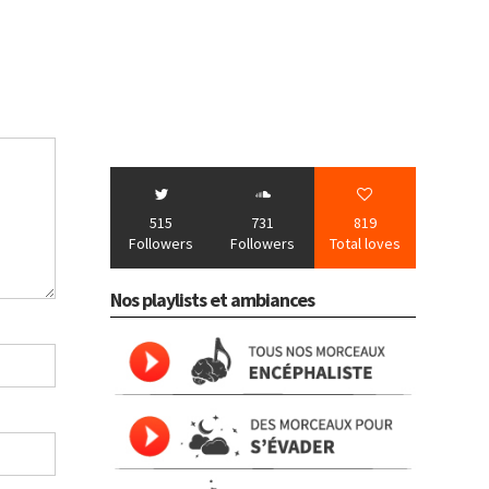
515
731
819
Followers
Followers
Total loves
Nos playlists et ambiances