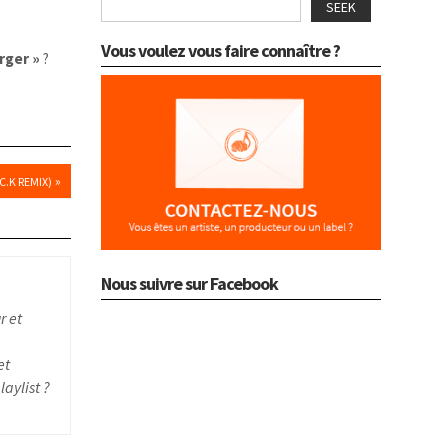
SEEK
Vous voulez vous faire connaître ?
rger »
?
»
C.K REMIX)
Nous suivre sur Facebook
r et
et
aylist ?