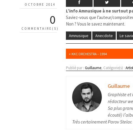
OCTOBRE 2014
L’info Amnusique à ne surtout pa
0
Saviez-vous que l’auteur/composite
Non ? Vous le savez maintenant.
COMMENTAIRE(S)
Amnusique
Anecdote
Le savi
«
KKC ORCHESTRA – 1994
Publié par :
Guillaume
, Catégorie(s) :
Artis
Guillaume
Graphiste et 
rédacteur web
Sa plus grand
écouté) l’alb
Très certainement Parov Stelar.