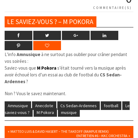
COMMENTAIRE(S)
LE SAVIEZ-VOUS ? – M POKORA
L’info
Amnusique
à ne surtout pas oublier pour crâner pendant
vos soirées :
Saviez-vous que
M Pokora
s’était tourné vers la musique après
avoir échoué lors d’un essai au club de footbal du
CS Sedan-
Ardennes
?
Non ? Vous le savez maintenant.
Amnusique
Anecdote
Cs Sedan-Ardennes
football
Le
saviez-vous ?
M Pokora
musique
«
MATTEO LUIS & DAVID HASERT – THE TAKEOFF (RAMPUE REMIX)
»
ENTRETIEN #6 – KKC ORCHESTRA