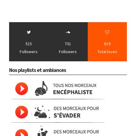
515
731
819
Followers
Followers
Total loves
Nos playlists et ambiances