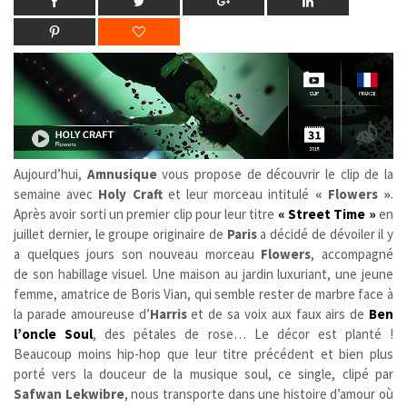
Aujourd’hui,
Amnusique
vous propose de découvrir le clip de la
semaine avec
Holy Craft
et leur morceau intitulé
« Flowers »
.
Après avoir sorti un premier clip pour leur titre
« Street Time »
en
juillet dernier, le groupe originaire de
Paris
a décidé de dévoiler il y
a quelques jours son nouveau morceau
Flowers
, accompagné
de son habillage visuel. Une maison au jardin luxuriant, une jeune
femme, amatrice de Boris Vian, qui semble rester de marbre face à
la parade amoureuse d’
Harris
et de sa voix aux faux airs de
Ben
l’oncle Soul
, des pétales de rose… Le décor est planté !
Beaucoup moins hip-hop que leur titre précédent et bien plus
porté vers la douceur de la musique soul, ce single, clipé par
Safwan Lekwibre
,
nous transporte dans une histoire d’amour où