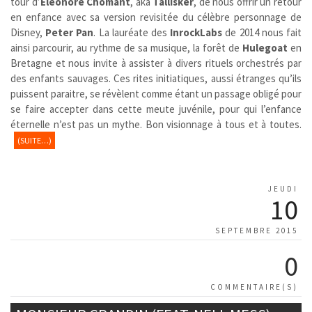
tour d’
Éléonore Chomant
, aka
Tallisker
, de nous offrir un retour
en enfance avec sa version revisitée du célèbre personnage de
Disney,
Peter Pan
. La lauréate des
InrockLabs
de 2014 nous fait
ainsi parcourir, au rythme de sa musique, la forêt de
Hulegoat
en
Bretagne et nous invite à assister à divers rituels orchestrés par
des enfants sauvages. Ces rites initiatiques, aussi étranges qu’ils
puissent paraitre, se révèlent comme étant un passage obligé pour
se faire accepter dans cette meute juvénile, pour qui l’enfance
éternelle n’est pas un mythe. Bon visionnage à tous et à toutes.
(SUITE…)
JEUDI
10
SEPTEMBRE 2015
0
COMMENTAIRE(S)