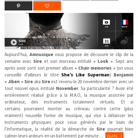
Aujourd’hui,
Amnusique
vous propose de découvrir le clip de la
semaine avec
Sire
et son morceau intitulé
« Look »
. Sept ans
après avoir sorti son premier album
« Chair memories »
(on vous
conseille d’ailleurs le titre
She’s Like Superman
)
Benjamin
« Jiben » Sire
aka
Sire
est revenu le 20 novembre dernier avec un
tout nouvel opus intitulé
November
. Sa particularité ? Avoir été
entièrement réalisé grâce à la M.A.O, la musique assistée par
ordinateur, des instruments totalement virtuels. Et si
certains pourraient monter au créneau contre cette (plus
vraiment) nouvelle forme de musique, qui vise à délaisser les
instruments physiques pour ceux générés par le biais de
l’informatique, la réalité de la démarche de
Sire
pourrait bien
calmer leurs ardeurs en un battement par minute…
(SUITE…)