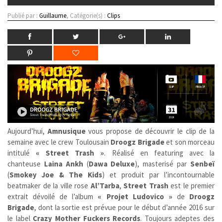
Publié par :
Guillaume
, Catégorie(s) :
Clips
Aujourd’hui,
Amnusique
vous propose de découvrir le clip de la
semaine avec le crew Toulousain
Droogz Brigade
et son morceau
intitulé
« Street Trash »
. Réalisé en featuring avec la
chanteuse
Laina Ankh
(
Dawa Deluxe
), masterisé par
Senbeï
(
Smokey Joe & The Kids
) et produit par l’incontournable
beatmaker de la ville rose
Al’Tarba
,
Street Trash
est le premier
extrait dévoilé de l’album
« Projet Ludovico »
de
Droogz
Brigade
, dont la sortie est prévue pour le début d’année 2016 sur
le label
Crazy Mother Fuckers Records
. Toujours adeptes des