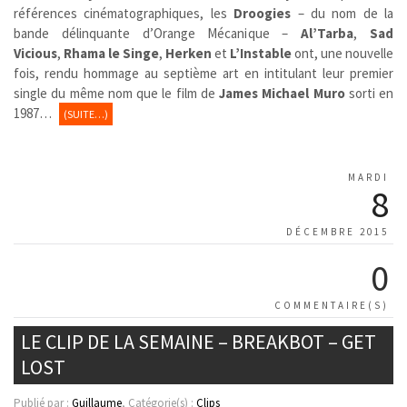
références cinématographiques, les
Droogies
– du nom de la
bande délinquante d’Orange Mécanique –
Al’Tarba
,
Sad
Vicious
,
Rhama le Singe
,
Herken
et
L’Instable
ont, une nouvelle
fois, rendu hommage au septième art en intitulant leur premier
single du même nom que le film de
James Michael Muro
sorti en
1987…
(SUITE…)
MARDI
8
DÉCEMBRE 2015
0
COMMENTAIRE(S)
LE CLIP DE LA SEMAINE – BREAKBOT – GET
LOST
Publié par :
Guillaume
, Catégorie(s) :
Clips