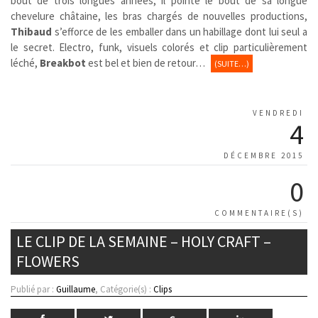
bout de trois longues années, il pointe le bout de sa longue
chevelure châtaine, les bras chargés de nouvelles productions,
Thibaud
s’efforce de les emballer dans un habillage dont lui seul a
le secret. Electro, funk, visuels colorés et clip particulièrement
léché,
Breakbot
est bel et bien de retour…
(SUITE…)
VENDREDI
4
DÉCEMBRE 2015
0
COMMENTAIRE(S)
LE CLIP DE LA SEMAINE – HOLY CRAFT –
FLOWERS
Publié par :
Guillaume
, Catégorie(s) :
Clips