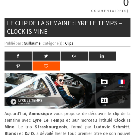
0
COMMENTAIRE(S)
LE CLIP DE LA SEMAINE : LYRE LE TEMPS –
CLOCK IS MINE
Publié par :
Guillaume
, Catégorie(s) :
Clips
Aujourd’hui,
Amnusique
vous propose de découvrir le clip de la
semaine avec
Lyre Le Temps
et leur morceau intitulé
Clock Is
Mine
. Le trio
Strasbourgeois
, formé par
Ludovic Schmitt
,
Blondi
et
DJ Q
, a dévoilé hier le tout premier titre de son nouvel