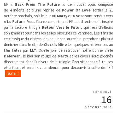
EP
« Back From The Future »
.
Ce nouvel opus composé
de 4 inédits et d’une reprise de
Power Of Love
sortira le 21
octobre prochain, soit le jour où
Marty
et
Doc
se sont rendus vers
« Le Futur »
. Vous l’aurez compris, cet EP est directement inspiré
par la célèbre trilogie
Retour Vers le Futur
,
qui fera d’ailleurs
son grand retour dans les salles obscures ce vendredi. Les fans de
ce classique du cinéma, devenu incontournable, prendront plaisir à
dénicher dans le clip de
Clock Is Mine
les quelques références au
film faites par
LLT
. Quelle joie de retrouver notre bonne vielle
Delorean
, le blouson rouge de
Marty
et les divers lieux piochés
directement dans l’univers de la trilogie. Bon visionnage à toutes
et à tous, et rendez-vous demain pour découvrir la suite de l’EP.
(SUITE…)
VENDREDI
16
OCTOBRE 2015